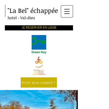
"La Bel"
échappée
hotel - V
al-dieu
JE RESERVER EN LIGNE
Votre avis compte !