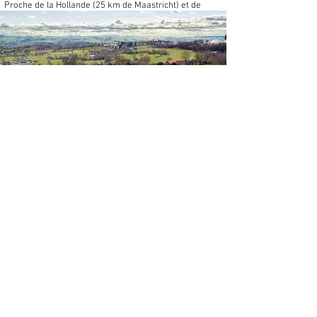
Proche de la Hollande (25 km de Maastricht) et de
l’Allemagne (30 km de Aix la Chapelle).
​
=> Dépaysement garanti
“La vraie nouveauté naît toujours dans le retour aux
sources”.
112, route de Val-Dieu
4880 Aubel
Belgique