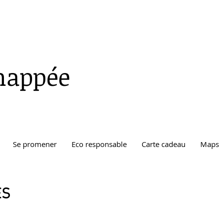
happée
Se promener
Eco responsable
Carte cadeau
Maps
ES