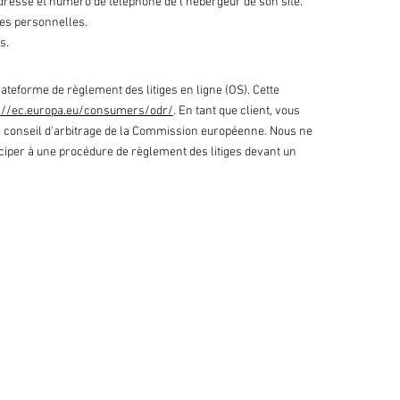
dresse et numéro de téléphone de l'hébergeur de son site.
ées personnelles.
s.
teforme de règlement des litiges en ligne (OS). Cette
p://ec.europa.eu/consumers/odr/
. En tant que client, vous
 le conseil d'arbitrage de la Commission européenne. Nous ne
iciper à une procédure de règlement des litiges devant un